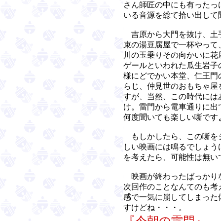
さん師匠の中にも有ったっ
いる音源を総て拾い出して
吉原から大門を抜け、土
束の湯豆腐屋で一杯やって
川の玉乗りその向かいに花
ゲールといわれた瓜生岩子
様にどでかい本堂、仁王門
らじ、仲見世のおもちゃ屋
すが、当然、この時代には
け。雷門から電車通りに出
何度聞いても楽しい噺です
もしかしたら、この噺を
しい映画には鳴るでしょう
を考えたら、可能性は無い
映画が終わったばっかり
次回作のことなんてのも考
感で一気に崩してしまった
すけどね・・・。