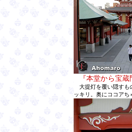
『本堂から宝蔵
大提灯を覆い隠すもの
ッキリ。奥にココアち