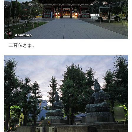
二尊仏さま。