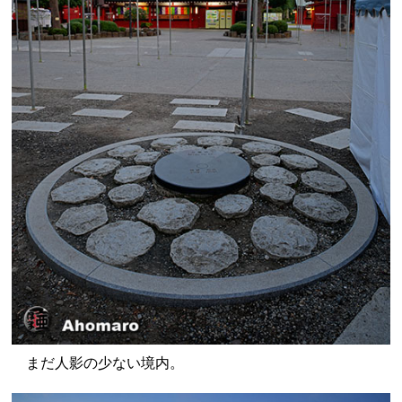
まだ人影の少ない境内。