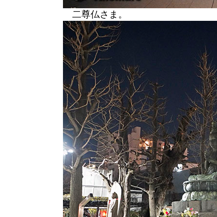
二尊仏さま。