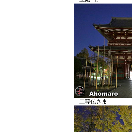
二尊仏さま。