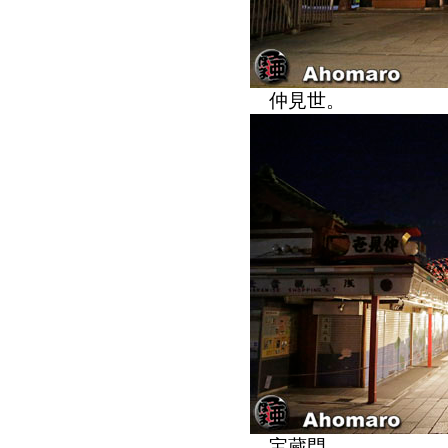
仲見世。
宝蔵門。