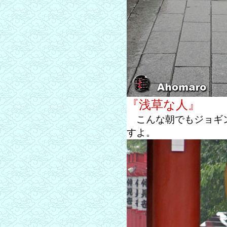
『浅草な人』
こんな朝でもジョギン
すよ。