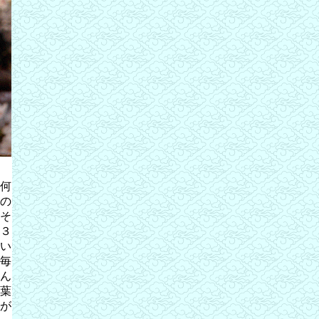
何
の
そ
３
い
毎
ん
葉
が