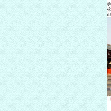
学
校
の