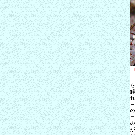
を
解
れ
～
の
日
の
が