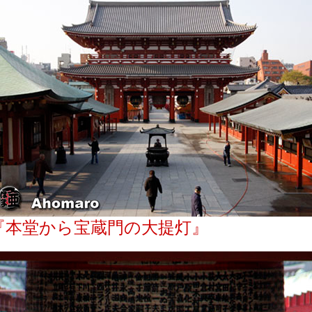
『本堂から宝蔵門の大提灯』