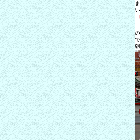
ま
い
の
で
朝