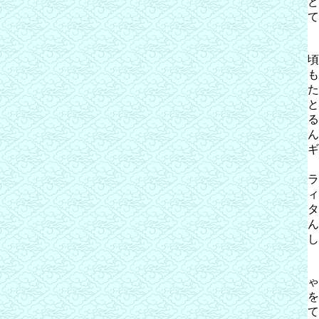
ど
て
頃
も
た
と
る
ん
ギ
ラ
ィ
タ
ん
し
ゃ
を
て