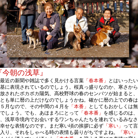
『今朝の浅草』
最近の新聞や雑誌で多く見かける言葉
「春本番」
とはいったい
基に表現されているのでしょう。桜真っ盛りなのか、寒さから
放されたポカポカ陽気、高校野球の春のセンバツが始まると、
とも単に暦の上だけなのでしょうかね。確かに暦の上での春は
５月なので、その中間の４月を
「本番」
としてもおかしくは無
でしょう。でも、あほまろにとって
「春本番」
を感じるのは、
、浅草寺境内でお会いするワンちゃんたちを連れているみなさ
幸せな表情なのです。まだ寒い頃の挨拶に必ず
「寒い」
って言
入り、それをしゃべる時の表情も曇りがちですよね。
「寒い」