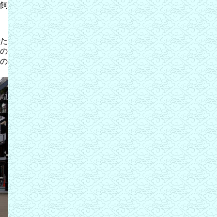
飼
た
の
の