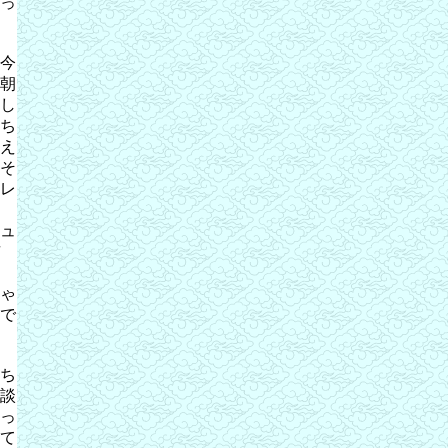
っ
今
朝
し
ち
え
そ
レ
ュ
ゃ
で
ち
談
っ
て