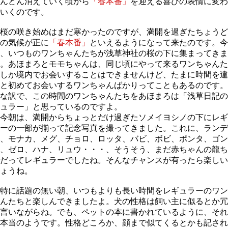
んどん消えていく頃から
「春本番」
を迎える喜びの表情に変わ
いくのです。
桜の咲き始めはまだ寒かったのですが、満開を過ぎたちょうど
の気候が正に
「春本番」
といえるようになって来たのです。今
、いつものワンちゃんたちが浅草神社の桜の下に集まってきま
。あほまろとモモちゃんは、同じ頃にやって来るワンちゃんた
しか境内でお会いすることはできませんけど、たまに時間を違
と初めてお会いするワンちゃんばかりってこともあるのです。
な訳で、この時間のワンちゃんたちをあほまろは「浅草日記の
ュラー」と思っているのですよ。
今朝は、満開からちょっとだけ過ぎたソメイヨシノの下にレギ
ーの一部が揃って記念写真を撮ってきました。これに、ランデ
、モナカ、メグ、チョロ、ロッタ、バビ、ボビ、ポンタ、ゴン
、ゼロ、ハナ、リュウ・・・、そうそう、まだ赤ちゃんの龍ち
だってレギュラーでしたね。そんなチャンスが有ったら楽しい
ょうね。
特に話題の無い朝、いつもよりも長い時間をレギュラーのワン
んたちと楽しんできましたよ。犬の性格は飼い主に似るとか冗
言いながらね。でも、ペットの本に書かれているように、それ
本当のようです。性格どころか、顔まで似てくるとかも記され