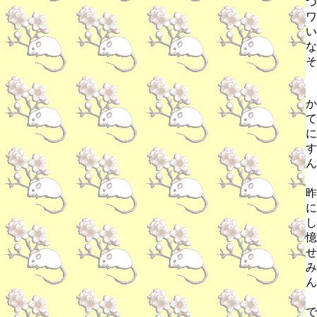
つ
ワ
い
な
そ
か
て
に
す
ん
昨
に
し
憶
せ
み
ん
で