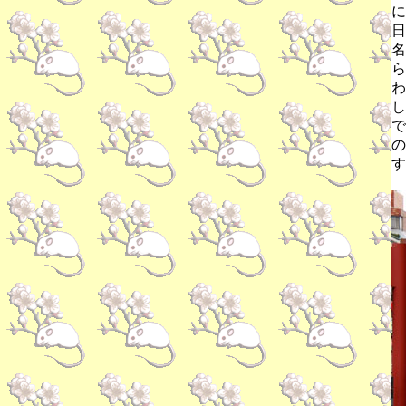
に
日
名
ら
わ
し
で
の
す