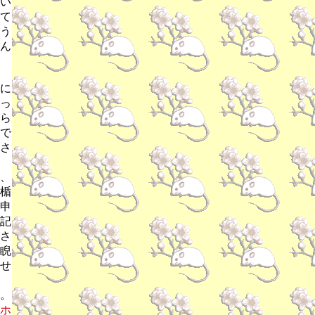
い
て
う
ん
に
っ
ら
で
さ
、
楯
申
記
さ
睨
せ
。
ホ