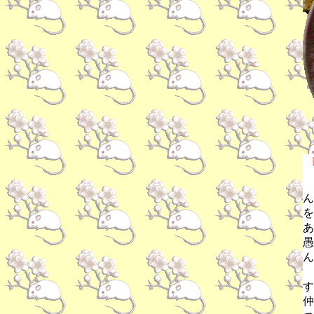
も
ん
を
あ
愚
ん
す
仲