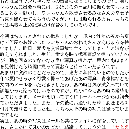
もとは違うワンちゃんたちの出番になってしまうのです。新し
ンちゃんに出会う時には、あほまろの日記用に撮らせてもらっ
ることをお願いし、ワンちゃんを散歩させるみなさんの幸せそ
写真を撮らせてもらうのですが、中には断られる方も、もちろ
れは掲載を止め記録だけ保管をしているのです。
今朝はちょっと遅れての散歩でしたが、境内で昨年の春から夏
けて何度かお逢いしたワンちゃんのおねえさんがあほまろを待
いました。昨日、愛犬を交通事故で亡くしてしまったと涙なが
教えてくれました。生前、愛犬を時々携帯電話で撮っていたの
が、動き回るのでなかなか良い写真が撮れず、境内であほまろ
を見付けたら綺麗に撮って貰おうと待っていたようです。
あまりに突然のことだったので、途方に暮れているのでしたが
年の夏にせっかく可愛く撮ってあげたあの写真、肖像権などを
文句のメールをいただきましたね。あの時は気が滅入っていて
訳無かった謝ってはいるのですが、確かに今もあの時の経緯を
しております。メールを頂いてすぐにホームページからは消去
ていただきました。また、その後にお逢いした時もあほまろを
付けて走り去りましたね。もちろんその時の写真は撮っていま
ですよね。
実は、あの時の写真はメールと共にファイルに保管しています
も、さしあげて良いのかどか、躊躇してしまうのは、
「たとえ