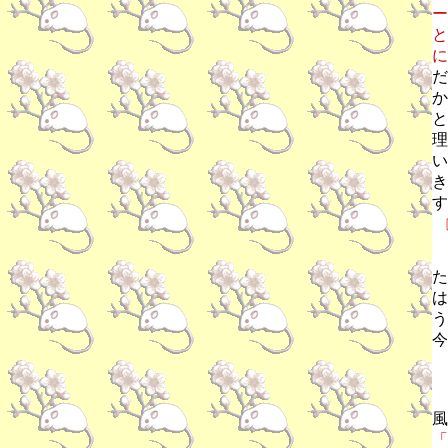
ー
と
に
だ
か
と
理
い
き
す
た
は
う
今
昭
風
「