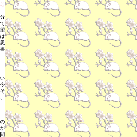
こ
分
て
望
は
思
書
い
令
そ
、
義の
が
間