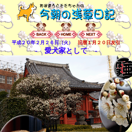
平成２０年２月２６日（火）
旧暦１月２０日友引
- 愛犬家として -