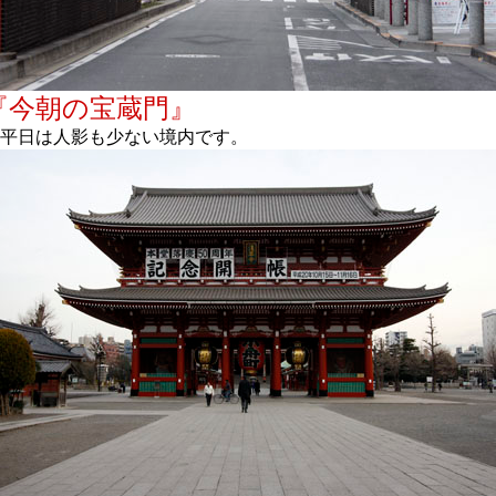
『今朝の宝蔵門』
平日は人影も少ない境内です。