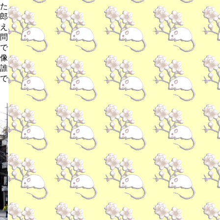
た
郎
え
問
で
像
誰
で