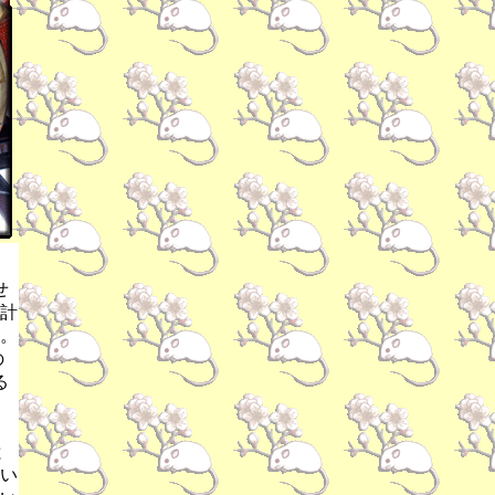
せ
計
。
の
る
と
い