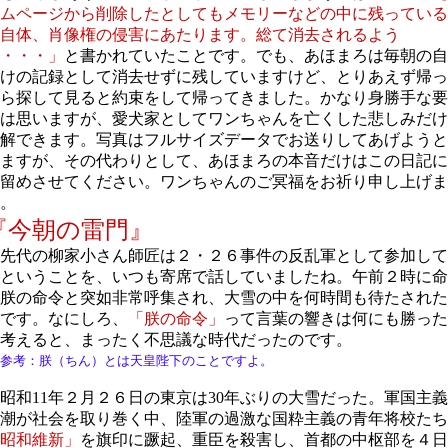
ムページから削除したとしてもメモリーなどの中に残っている
自体、肖像権の侵害にあたります。総て消去されるよう
・・・」
と書かれていたことです。でも、あほまろは毎朝の自
けの記録として消去せずに残していますけど、とりあえず帰っ
ら探して見ると約束をして帰ってきました。かなり身勝手な要
は思いますが、愛犬家としてワンちゃんを亡くした悲しみだけ
解できます。写真はフルサイズデータでお送りしてあげようと
ますが、その代わりとして、あほまろの本音だけはこの日記に
留めさせてください。ワンちゃんのご冥福をお祈り申し上げま
。
『今朝の雷門』
先代の柳家小さん師匠は２・２６事件の反乱軍として参加して
ということを、いつも寄席で話していましたね。午前２時に命
朕の命令と突如非常呼集され、大雪の中を何時間も待たされた
です。なにしろ、
「朕の命令」
って言葉の響きは何にも勝った
考えると、まったく不思議な時代だったのです。
参考：朕（ちん）とは天皇陛下のことですよ。
和11年２月２６日の東京は30年ぶりの大雪だった。軍国主
潮が社会を取り巻く中、陸軍の過激な国粋主義の青年将校たち
昭和維新」
を旗印に蹶起、重臣を殺害し、首都の中枢部を４日