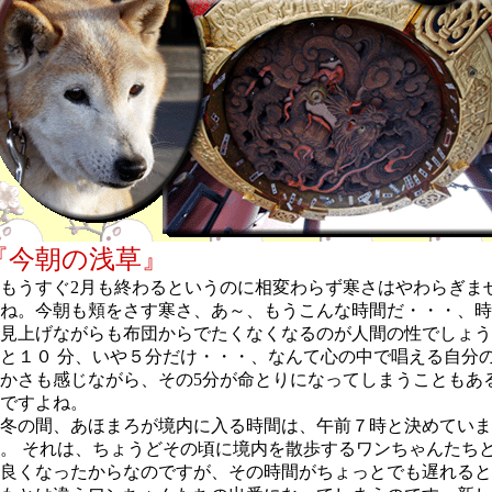
『今朝の浅草』
うすぐ2月も終わるというのに相変わらず寒さはやわらぎま
ね。今朝も頬をさす寒さ、あ～、もうこんな時間だ・・・、時
見上げながらも布団からでたくなくなるのが人間の性でしょう
と１０ 分、いや５分だけ・・・、なんて心の中で唱える自分
かさも感じながら、その5分が命とりになってしまうこともあ
ですよね。
冬の間、あほまろが境内に入る時間は、午前７時と決めていま
。 それは、ちょうどその頃に境内を散歩するワンちゃんたち
良くなったからなのですが、その時間がちょっとでも遅れると