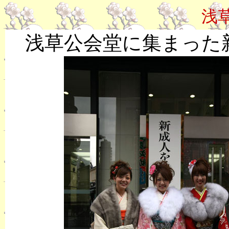
浅
浅草公会堂に集まった