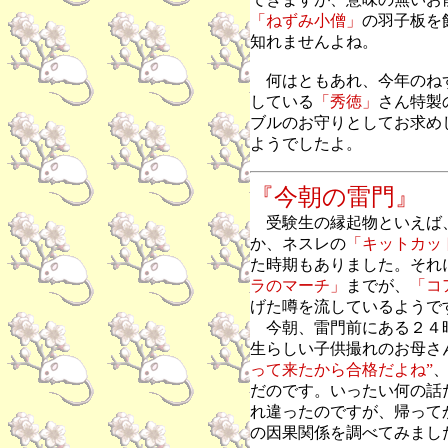
「ねずみ小僧」
の羽子板
を
知れませんよね。
何はともあれ、今年のね
している
「秀徳」
さん特製
ブルのお守りとしてお求め
ようでしたよ。
『今朝の雷門』
受験生の縁起物といえば
か、ネスレの
「キットカッ
た時期もありました。それ
ラのマーチ」
までが、
「コ
げた噂を流しているようで
今朝、雷門前にある２４
生らしい子供撮れのお母さ
って来たから合格だよね”
だのです。いったい何の話
れ違ったのですが、帰って
の因果関係を調べてみまし