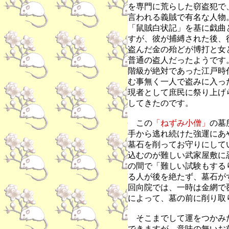
を専門に荒らした窃盗犯で
言われる義賊で有名な人物
「鼠賊白状記」を基に戯曲
すが、彼が捕縛された後、
盗んだ金の殆どが博打と女
普通の盗人だったようです
階級が絶対であった江戸時
む事無く一人で盗みに入っ
現者として庶民に祭り上げ
してきたのです。
この
「ねずみ小僧」
の墓
手から逃れ続けた強運にあ
墓石を削ってお守りにして
込むのが難しい武家屋敷に
の間で「難しい試験もする
る人が後を絶たず、墓石が
回向院
では、
一時は金網で
によって、
墓の前に削り取
そこまでして運をつかみ
できますが、意味の無いお