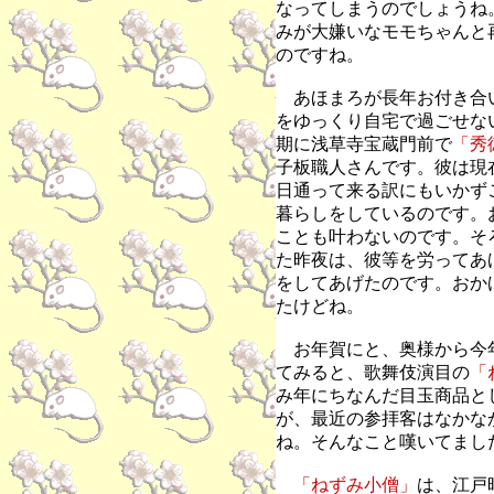
なってしまうのでしょうね
みが大嫌いな
モモちゃんと
のですね。
あほまろが長年お付き合
をゆっくり自宅で過ごせな
期に浅草寺宝蔵門前で
「秀
子板職人さんです。彼は現
日通って来る訳にもいかず
暮らしをしているのです。
ことも叶わないのです。そ
た昨夜は、彼等を労ってあ
をしてあげたのです。おか
たけどね。
お年賀にと、奥様から今
てみると、歌舞伎演目の
「
み年にちなんだ目玉商品と
が、最近の参拝客はなかな
ね。そんなこと嘆いてまし
「ねずみ小僧」
は、江戸