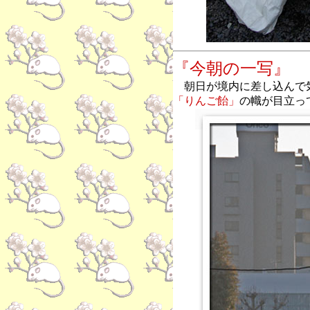
『今朝の一写』
朝日が境内に差し込んで
「りんご飴」
の幟が目立っ