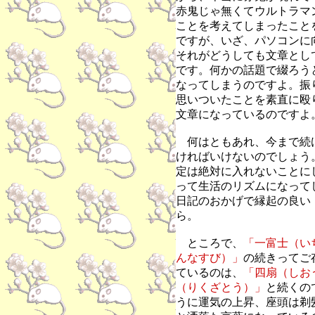
赤鬼じゃ無くてウルトラマ
ことを考えてしまったこと
ですが、いざ、パソコンに
それがどうしても文章とし
です。何かの話題で綴ろう
なってしまうのですよ。振
思いついたことを素直に殴
文章になっているのですよ
何はともあれ、今まで続
ければいけないのでしょう
定は絶対に入れないことに
って生活のリズムになって
日記のおかげで縁起の良い
ら。
ところで、
「一富士（い
んなすび）」
の続きってご
ているのは、
「四扇（しお
（りくざとう）」
と続くの
うに運気の上昇、座頭は剃