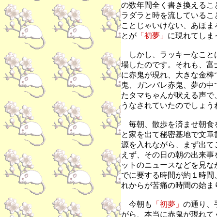
の数年間全く書き換えるこ
ラダラと時を流しているこ
ことじゃいけない、あほま
とが
「初夢」
に現れてしま
しかし、ラッキーなこと
場したのです。それも、富
に赤鬼が現れ、大きな金棒
鬼、ガンバレ赤鬼、夢の中
たタマちゃんが吠える声で
うなされていたのでしょう
毎朝、散歩を済ませ朝食
と家を出て秘密基地で文章
源を入れながら、まず出て
えず、その日の朝の出来事
ットのニュースなどを見な
でに要する時間が約１時間
れからが苦痛の時間の始ま
今朝も
「初夢」
の通り、
がら、本当に赤鬼が現れて