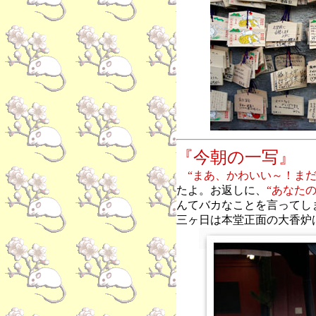
『今朝の一写』
“まあ、かわいい～！まだ
たよ。お返しに、
“あなた
んてバカなことを言ってし
三ヶ日は本堂正面の大香炉