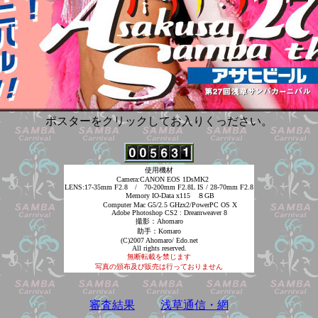
ポスターをクリックしてお入りくっださい。
使用機材
Camera:CANON EOS 1DsMK2
LENS:17-35mm F2.8 / 70-200mm F2.8L IS / 28-70mm F2.8
Memory IO-Data x115 ８GB
Computer Mac G5/2.5 GHzx2/PowerPC OS X
Adobe Photoshop CS2 : Dreamweaver 8
撮影：Ahomaro
助手：Komaro
(C)2007 Ahomaro/ Edo.net
All rights reserved.
無断転載を禁じます
写真の頒布及び販売は行っておりません
審査結果
浅草通信・網