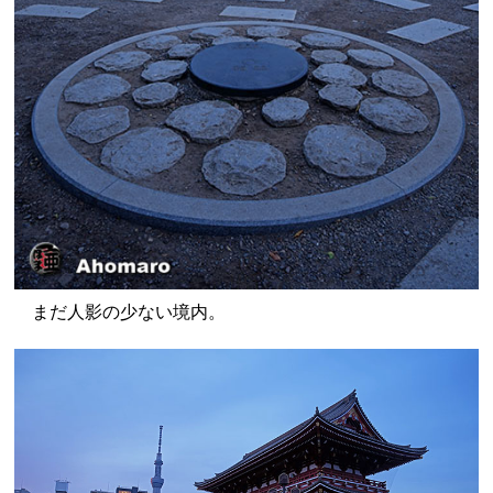
まだ人影の少ない境内。