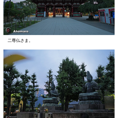
二尊仏さま。