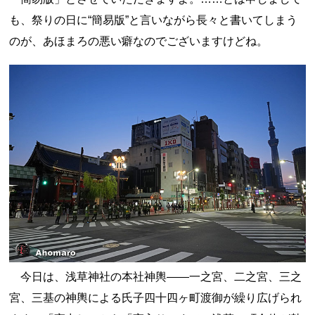
も、祭りの日に“簡易版”と言いながら長々と書いてしまう
のが、あほまろの悪い癖なのでございますけどね。
今日は、浅草神社の本社神輿――一之宮、二之宮、三之
宮、三基の神輿による氏子四十四ヶ町渡御が繰り広げられ