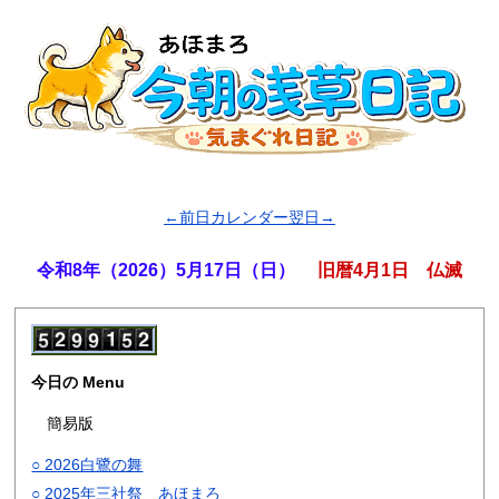
←前日
カレンダー
翌日→
令和8年（2026）5月17日（日）
旧暦4月1日 仏滅
今日の Menu
簡易版
○ 2026白鷺の舞
○ 2025年三社祭 あほまろ