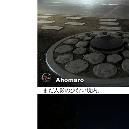
まだ人影の少ない境内。