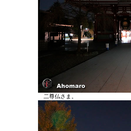
二尊仏さま。