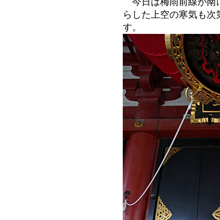
今日は梅雨前線が南に
らした上空の寒気も次
す。