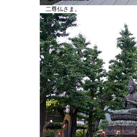
二尊仏さま。