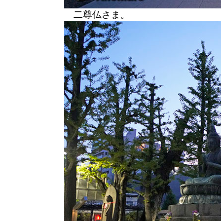
二尊仏さま。