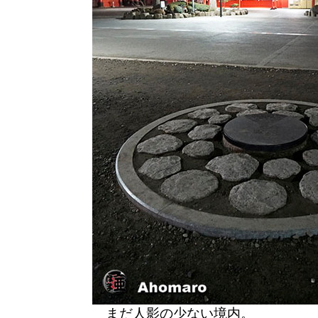
まだ人影の少ない境内。