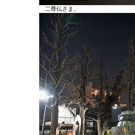
二尊仏さま。