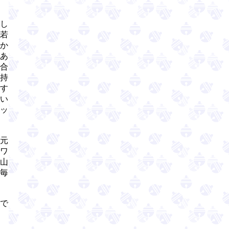
し
若
か
あ
合
持
す
い
ッ
元
ワ
山
で毎
で