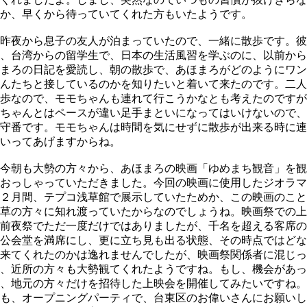
か、早くから待っていてくれた方もいたようです。
昨夜から息子の友人が泊まっていたので、一緒に散歩です。彼
、台湾からの留学生で、日本の生活風習を学ぶのに、以前から
まろの日記を愛読し、朝の散歩で、あほまろがどのようにワン
んたちと接しているのかを知りたいと着いて来たのです。二人
歩なので、モモちゃんも連れて行こうかなとも考えたのですが
ちゃんとはペースが違い足手まといになってはいけないので、
守番です。モモちゃんは時間を気にせずに散歩が出来る時に連
いってあげますからね。
今朝も大勢の方々から、あほまろの映画「ゆめまち観音」を観
おっしゃっていただきました。今回の映画に使用したジオラマ
２月間、テプコ浅草館で展示していたためか、この映画のこと
草の方々に知れ渡っていたからなのでしょうね。映画祭での上
前夜祭でただ一度だけではありましたが、千名を超える客席の
公会堂を満席にし、更に立ち見も出る状態、その時点ではどな
来てくれたのかは逸れませんでしたが、映画祭関係者に混じっ
、近所の方々も大勢観てくれたようですね。もし、機会があっ
、地元の方々だけを招待した上映会を開催してみたいですね。
も、オープニングパーティで、台東区のお偉いさんにお願いし