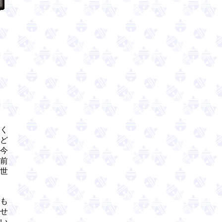
く
ど
今
前
世
も
せ
い