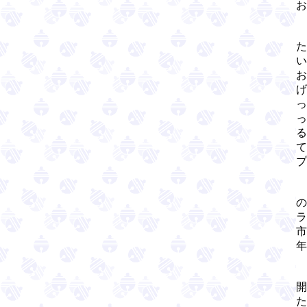
お
た
い
お
げ
っ
っ
る
て
プ
の
ラ
市
年
開
た