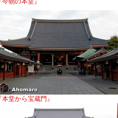
『今朝の本堂』
『本堂から宝蔵門』