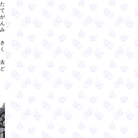
た
て
が
ん
み
き
く
去
ど