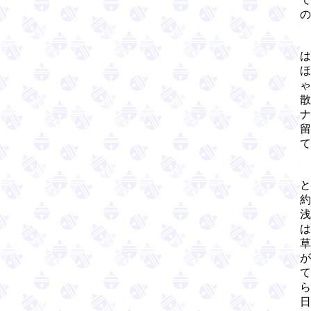
の
は
ほ
ゃ
散
ナ
留
て
と
約
浅
は
草
が
て
ら
日