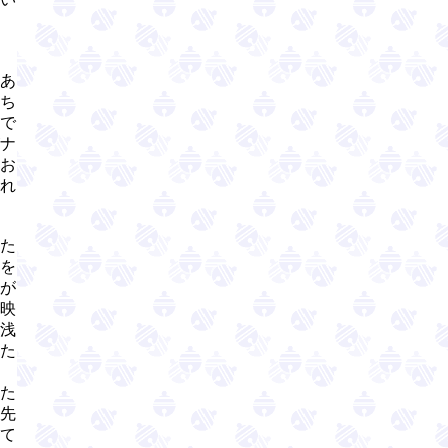
あ
ち
で
ナ
お
れ
た
を
が
映
浅
た
た
先
て