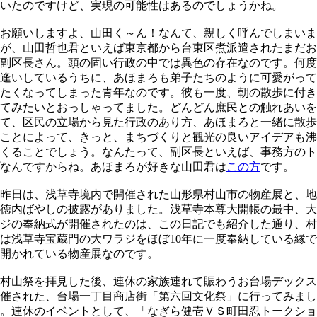
いたのですけど、実現の可能性はあるのでしょうかね。
お願いしますよ、山田く～ん！なんて、親しく呼んでしまいま
が、山田哲也君といえば東京都から台東区煮派遣されたまだお
副区長さん。頭の固い行政の中では異色の存在なのです。何度
逢いしているうちに、あほまろも弟子たちのように可愛がって
たくなってしまった青年なのです。彼も一度、朝の散歩に付き
てみたいとおっしゃってました。どんどん庶民との触れあいを
て、区民の立場から見た行政のあり方、あほまろと一緒に散歩
ことによって、きっと、まちづくりと観光の良いアイデアも沸
くることでしょう。なんたって、副区長といえば、事務方のト
なんですからね。あほまろが好きな山田君は
この方
です。
昨日は、浅草寺境内で開催された山形県村山市の物産展と、地
徳内ばやしの披露がありました。浅草寺本尊大開帳の最中、大
ジの奉納式が開催されたのは、この日記でも紹介した通り、村
は浅草寺宝蔵門の大ワラジをほぼ10年に一度奉納している縁
開かれている物産展なのです。
村山祭を拝見した後、連休の家族連れて賑わうお台場デックス
催された、台場一丁目商店街「第六回文化祭」に行ってみまし
。連休のイベントとして、「なぎら健壱ＶＳ町田忍トークショ