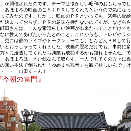
」が開催されたのです。テーマは懐かしい昭和のおもちゃでし
、あほまろの映画のこともＰＲしてくれるというので気になっ
ってみたのです。しかし、映画のＰＲといっても、来年の配給
だ決まっておらず、ＰＲの意味を持たないのですが、なぎらさ
町田さんは、こんな素晴らしい映画が出来たってことだけでも
なに教えてあげたかったとのこと。これからも、テレビやラジ
、更には彼のライブやトークショーでも、どんどんＰＲして行
いとおっしゃってくれました。映画の題名だけでも、事前に多
方々に浸透してくれたら興業も成功するかも知れませんね。で
、あほまろは、木戸銭なんて取らず、一人でも多くの方々に過
の無い手法で創られた「ゆめまち観音」を観て欲しいんですけ
・・・、山田く～ん！
『今朝の雷門』