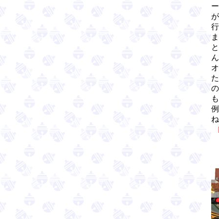
ー
が
行
ま
と
ん
オ
た
の
も
例
ね