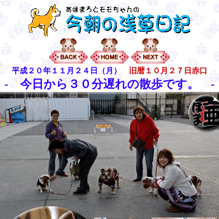
平成２０年１１月２４日（月）
旧暦１０月２７日赤口
- 今日から３０分遅れの散歩です。
-