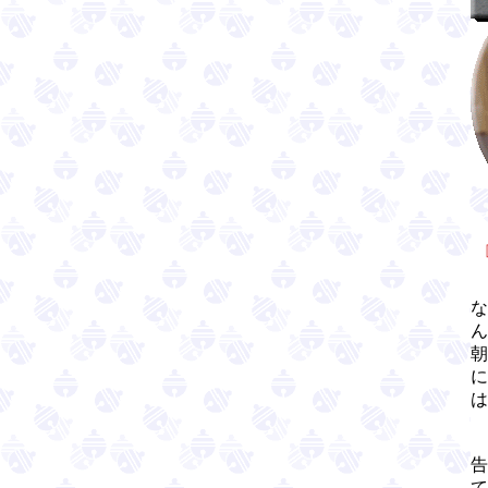
な
ん
朝
に
は
告
て