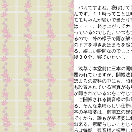
バカですよね。寝ぼけて
んです。１１時ってことは
モモちゃんが騒いで当たり
は・・・、起き上がってカ
っているのでした。いつも
るので、外の様子で雨が解
のドアを叩きあほまろを起
る、嬉しい瞬間なのでしょ
後３０分、寝ていたいし・
浅草寺本堂前に三本の開
覆われていますが、開帳法
ほまろの資料の中にも、昭
も設置されている写真があ
が隠されているのをご存じ
ご開帳される観音様の御
る、そんな素晴らしい仕掛
本の卒塔婆は、御前立の観
ですから、誰もが卒塔婆に
出来る。素晴らしいことじ
ろは毎朝、観音様と握手し