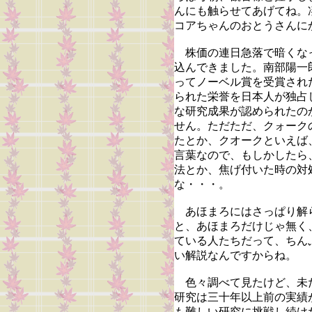
んにも触らせてあげてね。
コアちゃんのおとうさんに
株価の連日急落で暗くな
込んできました。南部陽一
ってノーベル賞を受賞され
られた栄誉を日本人が独占
な研究成果が認められたの
せん。ただただ、クォーク
たとか、クオークといえば
言葉なので、もしかしたら
法とか、焦げ付いた時の対
な・・・。
あほまろにはさっぱり解
と、あほまろだけじゃ無く
ている人たちだって、ちん
い解説なんですからね。
色々調べて見たけど、未
研究は三十年以上前の実績
も難しい研究に挑戦し続け