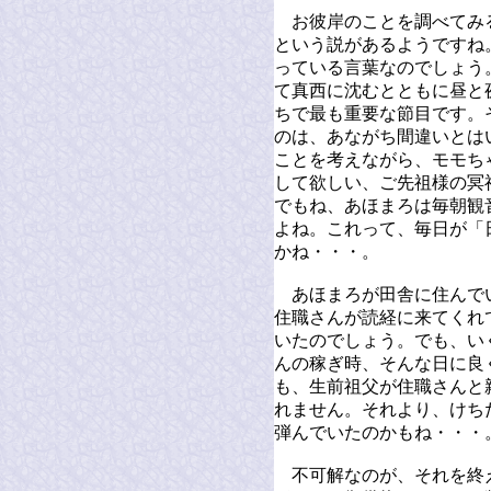
お彼岸のことを調べてみ
という説があるようですね
っている言葉なのでしょう
て真西に沈むとともに昼と
ちで最も重要な節目です。
のは、あながち間違いとは
ことを考えながら、モモち
して欲しい、ご先祖様の冥
でもね、あほまろは毎朝観
よね。これって、毎日が「
かね・・・。
あほまろが田舎に住んで
住職さんが読経に来てくれ
いたのでしょう。でも、い
んの稼ぎ時、そんな日に良
も、生前祖父が住職さんと
れません。それより、けち
弾んでいたのかもね・・・
不可解なのが、それを終