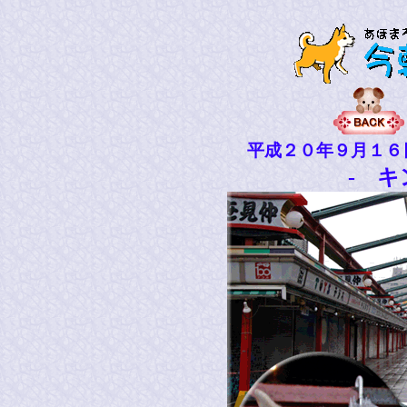
平成２０年９月１６
- キ