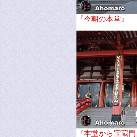
『今朝の本堂』
『本堂から宝蔵門