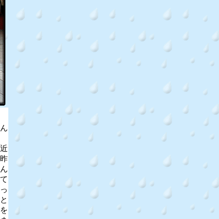
ん
近
昨
ん
て
っ
と
を