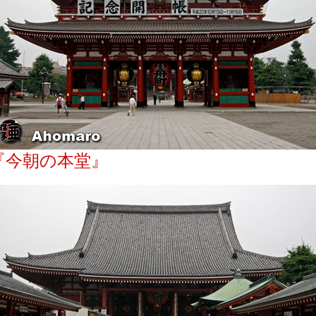
『今朝の本堂』