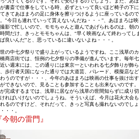
っつけてくるのです。それで安心するのでしょう。また、あほ
が書斎で仕事をしている時、必ずといって良いほど椅子の下に
てきてあほまろの足に身体を擦りつけるように座っているので
。"今日も連れていって貰えないんだね・・・”、あほまろは映
撮影で忙しいので、モモちゃんと遊んであげられるのは、朝の
時間だけ、きっとモモちゃんは、“早く映画なんて終わってし
ば良いんだ”と、思っているに違いないよね・・・。
世の中七夕祭りで盛り上がっているようですね。ここ浅草のカ
橋商店街では、恒例の七夕祭りの準備が進んでいます。毎年七
近い週末には、この通りには東京一といわれる七夕飾りが飾ら
、歩行者天国になった通りでは大道芸、パレード、模擬店など
わうのですが・・・、今年のあほまろは映画の仕事を抜け出す
ができないので、見ることも参加することも出来ないのです。
が完成するまでは、浅草に居ながら浅草の世間知らずに成り切
ければいけないのでしょうね。そういえば、今月は花火大会も
れるのですけど、それだって、きっと写真も撮れないのでしょ
・・・。
『今朝の雷門』