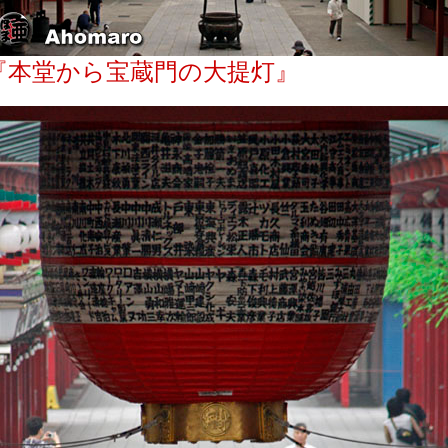
『本堂から宝蔵門の大提灯』