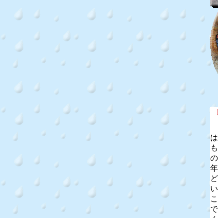
は
も
の
年
ど
い
こ
で