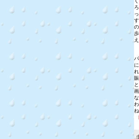
く
ろ
っ
す
の
歩
え
パ
に
れ
賑
と
画
な
わ
ね