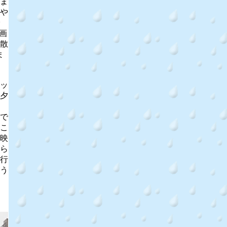
ま
や
画
散
ま
ッ
夕
で
こ
映
ら
行
う