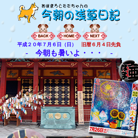
平成２０年７月６日（日）
旧暦６月４日先負
- 今朝も暑いよ・・・ -