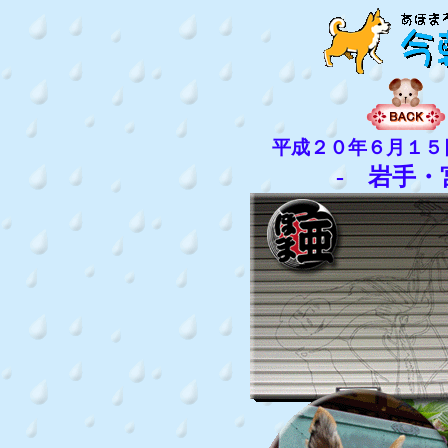
平成２０年６月１５
- 岩手・