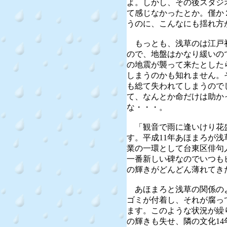
よ。しかし、その後スタジ
て感じなかったとか。僅か
うのに、こんなにも揺れ方
もっとも、浅草のは江戸
ので、地盤はかなり緩いの
の地震が襲って来たとした
しまうのかも知れません。
も総て失われてしまうので
て、なんとか命だけは助か
な・・・。
「観音で雨に逢いけり花盛
す。平成11年あほまろが
業の一環として台東区俳句
一番新しい碑なのでいつも
の輝きがどんどん薄れてき
あほまろと浅草の関係の
ゴミが付着し、それが腐っ
ます。このような状況が繰
の輝きも失せ、隣の文化14年