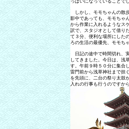
っぱいになっていることで
しかし、モモちゃんの散歩
影中であっても、モモちゃ
から作業に入れるようなス
訳で、スタジオとして借り
て３分、便利な場所にした
ろの生活の最優先、モモち
日記の途中で時間切れ、実
してきました。今日は、浅
す。午前９時５０分に集合
雷門前から浅草神社まで担
を先頭に、二台の祭り太鼓
入れの行事も行うのですか