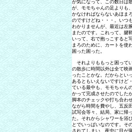
が気になって、この数日は
が、モモちゃんの足よりも
かなければならないあほま
のですけどね・・・。いつ
わかりませんが、最近は左
またのです。これって、腱
いって、右で抱っこすると
まろのために、カートを使
困った困った。
それよりももっと困ってい
の散歩に時間以外は全て映
ったことかな。だからとい
あるともいえないですけど
ている最中も、モモちゃん
かって完成させたのでした
脚本のチェックや打ち合わ
ながら時間を費やし、五反
試写会等々、結局、家に帰
た。それからシャワーを浴
とでいっぱいなのです。そ
されてしまい、夜中に目が