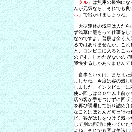
ークル」
は無用の長物にな
んが元気なら、それでも良
ル」
で出かけましょうね
大型連休の浅草は人だら
ず浅草に籠もって仕事をし
なのですよ。普段は全く人
るではありませんか。これ
と、コンビニに入るとこち
のです。しかたがないので
我慢するしかありませんで
食事といえば、またまた
ましたね。今度は客の残し
しました。インタビューに
使い回しは２０年以上前か
店の客が手をつけずに回収
を再び調理して折り詰め弁
なことはほとんど毎日行わ
ビ、客がはしをつけて残っ
して別の料理に使っていた
よね。それでも客は美味し