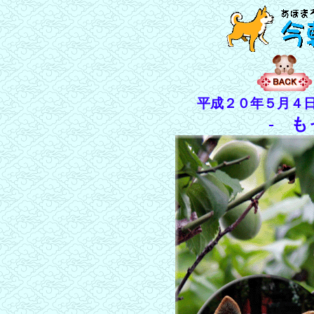
平成２０年５月４
- も