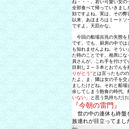
ね・・・。若い可愛い女の
全部食べて帰っていきまし
効ですよね。実は、その弊
以来、あほまろはミートソ
ですよ。天罰かな。
今回の船場吉兆の失態を
です。でも、厨房の中では
も知れませんよね。そうい
た時のことです。相席にな
員さんが、これ手を付けて
目刺し２～３本とおでんを
りがとう”
とは言ったもの
たよ。ま、隣は女の子を交
ましたけどね。それと船場
余してしまう飽食の時代、
いない」
と思う気持ちだけ
『今朝の雷門』
世の中の連休も終盤を
族連れが目立ってまし