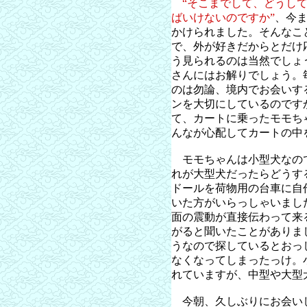
“そこまでして、どうし
ばいけないのですか”
、今
かけられました。そんなこ
で、外が好きだからとだけ
う見られるのは当然でしょ
さんにはお解りでしょう。
のは勿論、境内でお会いす
ンを大切にしているのです
て、カートに乗ったモモち
んなが心配してカートの中
モモちゃんは小型犬なの
れが大型犬だったらどうす
ドールを荷物用の台車に自
いた方がいらっしゃいまし
面の震動が直接伝わって来
がると聞いたことがありま
うなので探しているとおっ
なくなってしまったっけ。
れていますが、中型や大型
今朝、久しぶりにお会い