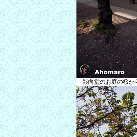
影向堂のお庭の桜か