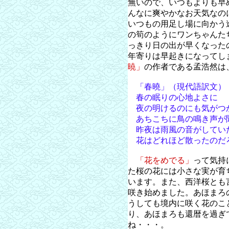
無いので、いつもよりも早
んなに爽やかなお天気なの
いつもの用足し場に向かう
の筍のようにワンちゃんた
っきり日の出が早くなった
年寄りは早起きになってし
暁」
の作者である孟浩然は
「春曉」（現代語訳文）
春の眠りの心地よさに
夜の明けるのにも気がつ
あちこちに鳥の鳴き声が
昨夜は雨風の音がしてい
花はどれほど散ったのだ
「花をめでる」
って気持
た桜の花には小さな実が育
います。また、西洋桜とも
咲き始めました。あほまろ
うしても境内に咲く花のこ
り、あほまろも還暦を過ぎ
ね・・・。