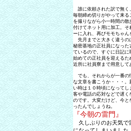
誰に依頼された訳で無く
毎朝締め切りがやって来る
を撮りながら小一時間の散
付けてネット用に加工。そ
ーに入れ、再びモモちゃん
先月までと大きく違うの
秘密基地の正社員になった
ているので、すぐに日記に
始めての正社員を迎えるた
近所に社員寮まで用意して
でも、それからが一番の
な文章を書こうか・・・。
い時は１０時頃になってし
客や電話の応対などで遅く
のです。大変だけど、今と
ったんでしょうね。
『今朝の雷門』
久しぶりのお天気で雷
になってしまいました