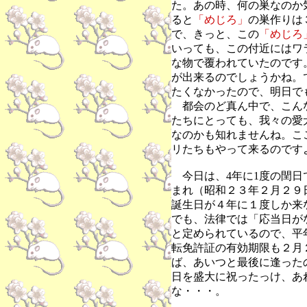
た。あの時、何の巣なのか
ると
「めじろ」
の巣作りは
で、きっと、この
「めじろ
いっても、この付近にはワ
な物で覆われていたのです
が出来るのでしょうかね。
たくなかったので、明日で
都会のど真ん中で、こん
たちにとっても、我々の愛
なのかも知れませんね。こ
リたちもやって来るのです
今日は、4年に1度の閏日
まれ（昭和２３年２月２９
誕生日が４年に１度しか来
でも、法律では「応当日が
と定められているので、平
転免許証の有効期限も２月
ば、あいつと最後に逢った
日を盛大に祝ったっけ、あ
な・・・。