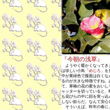
『今朝の浅草』
ようやく暖かくなってき
は珍しい小鳥
「めじろ」
を
中が黄緑色で腹面は白くな
るのが大きな特徴ですね。
て、寒椿の花の蜜をおいし
ャッターを切っていると、
も花びらの中に顔を突っ込
しない奴らだ、なんて安心
そういえば、昨年の春に