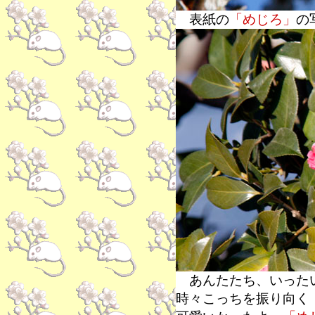
表紙の
「めじろ」
の
あんたたち、いったい
時々こっちを振り向く