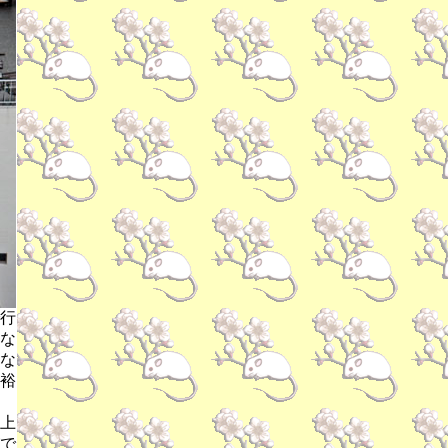
行
な
な
裕
上
で