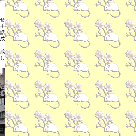
件
せ
手
話
成
成
し