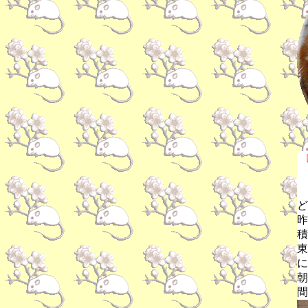
ど
昨
積
東
に
朝
間