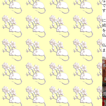
な
で
す
に
続
を
仏
仏
ま