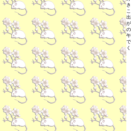
き
こ
出
が
の
午
で
く