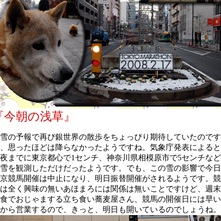
『今朝の浅草』
雪の予報で再び銀世界の散歩をちょっぴり期待していたのです
、思ったほどは降らなかったようですね。気象庁発表によると
夜までに東京都心で1センチ、神奈川県相模原市で5センチな
雪を観測しただけだったようです。でも、この雪の影響で今日
京競馬開催は中止になり、明日振替開催がされるようです。競
は全く興味の無いあほまろには関係は無いことですけど、週末
食でおじゃまする立ち食い蕎麦屋さん、競馬の開催日には早い
から営業するので、きっと、明日も開いているのでしょうね。