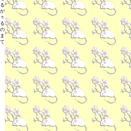
る
が
々
る
の
ま
て