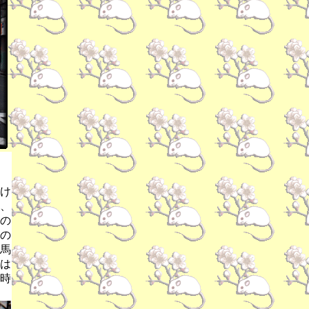
け
、
どの
の
馬
は
時