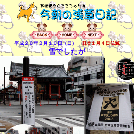
平成２０年２月１０日（日）
旧暦１月４日仏滅
- 雪でしたが -