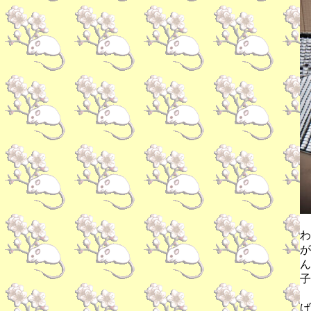
わ
が
ん
子
げ