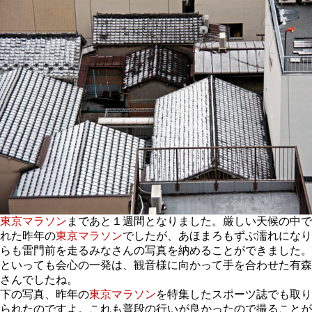
東京マラソン
まであと１週間となりました。厳しい天候の中で
れた昨年の
東京マラソン
でしたが、あほまろもずぶ濡れになり
らも雷門前を走るみなさんの写真を納めることができました。
といっても会心の一発は、観音様に向かって手を合わせた有森
さんでしたね。
下の写真、昨年の
東京マラソン
を特集したスポーツ誌でも取り
られたのですよ。これも普段の行いが良かったので撮ることが