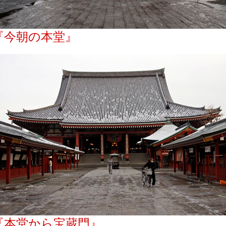
『今朝の本堂』
『本堂から宝蔵門』