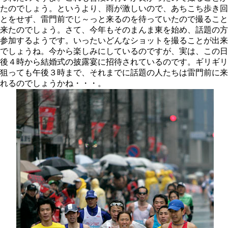
たのでしょう。というより、雨が激しいので、あちこち歩き回
とをせず、雷門前でじ～っと来るのを待っていたので撮ること
来たのでしょう。さて、今年もそのまんま東を始め、話題の方
参加するようです。いったいどんなショットを撮ることが出来
でしょうね。今から楽しみにしているのですが、実は、この日
後４時から結婚式の披露宴に招待されているのです。ギリギリ
狙っても午後３時まで、それまでに話題の人たちは雷門前に来
れるのでしょうかね・・・。