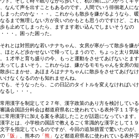
ウト。そして時々眠りながら歩いて、机の角にぶつかってキャ
、なんて声を出すこともあるのです。人間でいう徘徊老人にな
しまったのかな・・・。これからも散歩を嫌がるようなら、暖
なるまで無理しない方が良いのかもとも思うのですけど、これ
歩も止めてしまったら、ますます老い込んでしまいそうなの
・・・。困った困った。
それとは対照的な若いナナちゃん、女房が寒がって散歩を嫌が
、ほとんど歩かせないで帰ってしまうので、ちょっと太り気味
。１才半と育ち盛りの今、もっと運動をさせてあげないとます
太ってしまいそう。これからは、嫌がるモモちゃんを女房の短
散歩にまかせ、あほまろはナナちゃんに散歩をさせてあげなけ
いけなくなるのかも知れませんね。
でも、そうなったら、この日記のタイトルを変えなければいけ
なるし・・・。
常用漢字を制定して２７年、漢字政策のあり方を検討している
審議会国語分科会は都道府県名に使われている表外字１１字を
に常用漢字に加える案を承認したことが話題になっています。
漢字とは、小学校の国語で教えるごく常識的な漢字として１９
文字を指定しているのですが、今回の追加措置で驚いたのが、
の
「阪」
、熊本の
「熊」
など都道府県名に使われている表外字