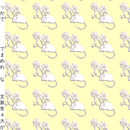
っ
か
で
で
ま
め
れ
な
文
新
常
４
大
が