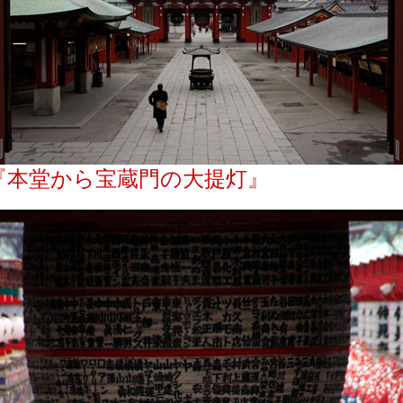
『本堂から宝蔵門の大提灯』