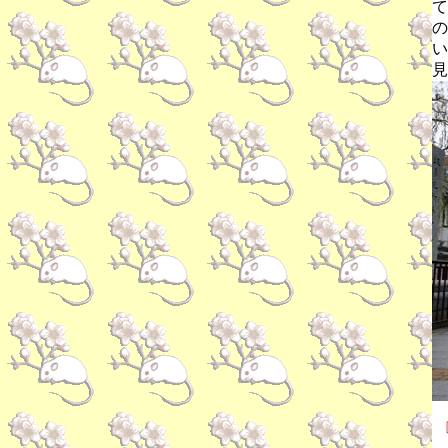
て
の
い
見