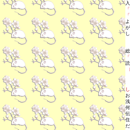
入
「
「
よ
が
し
総
「
読
し
お
浅
何
伝
住
だ