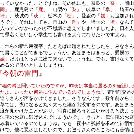
っていなかったことですね。その他にも、奈良の
「奈」
、岡山
岡」
、鹿児島の
「鹿」
、山梨の
「梨」
、岐阜の
「阜」
、埼玉の
埼」
、茨城の
「茨」
、栃木の
「栃」
、愛媛の
「媛」
も追加され
うです。それにしても、岡山の
「岡」
や、埼玉の
「埼」
なんて
入っていなかったのが不思議に思えてしまいましたよ。日本人
て県名くらいは小学生でも書けるようになりたいですよね。
これらの新常用漢字、たとえば出題されたとしたら、みなさん
て書くことができるでしょうか。あほまろはきっと、愛媛の
媛」
だけはとっさに出て来ないでしょうね。でも、書けなくて
めるので良いとしましょうね。
『今朝の雷門』
“狸の噂は聞いていたのですが、昨夜は本当に居るのを確認し
たよ、いったい何処に住んでいるのでしょうね”
、雷門前交番
巡りさんが声をかけてきました。そうなんです、数年前からこ
草では、夜になると丸々太った狸が出没するのです。あほまろ
度か見かけたことがあり、写真に撮ろうと追いかけると決まっ
法院のお庭に逃げ込んでしまうのです。きっと、伝法院のお庭
み着いているのでしょうね。でも、夜中に残飯を求めて徘徊す
けで、他に悪さはしないので、お巡りさんのところにも苦情は