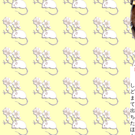
し
ど
ま
て
出
ち
た
ほ