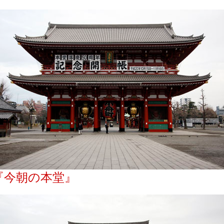
『今朝の本堂』