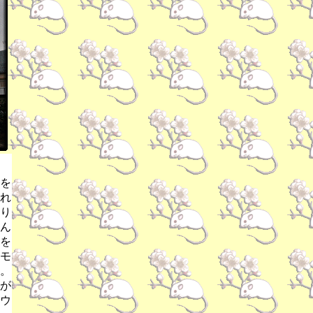
を
れ
り
ん
を
モ
。
が
ウ