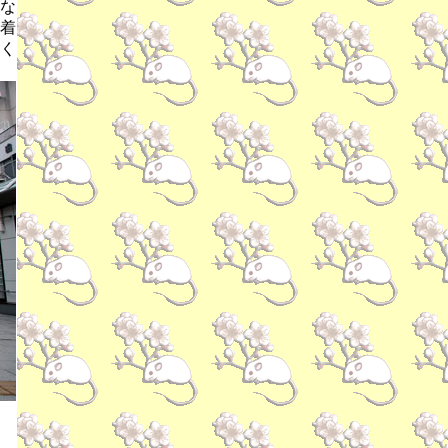
な
着
く