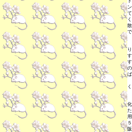
ト
ン
て
く
散
で
り
す
す
の
ば
く
化
た
用
５
阪