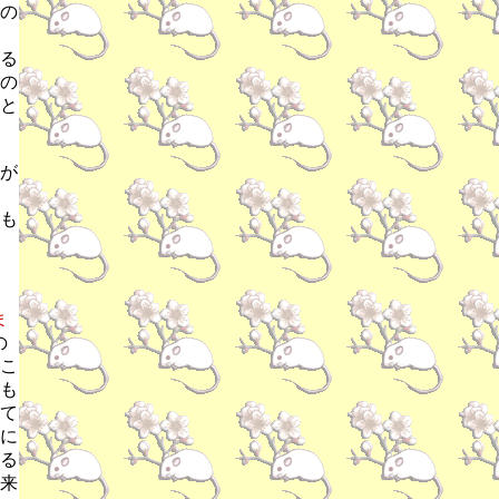
の
る
の
と
が
も
ま
の
こ
も
て
に
る
来